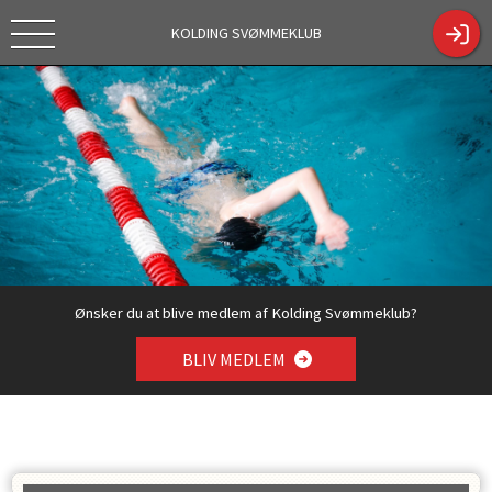
KOLDING SVØMMEKLUB
Tekstc
https://kol
Tilmelding
dingsk.dk/
sæson
ShowCont
2026/2027
entPage.a
spx?
ContentPa
geID=330
4
Ønsker du at blive medlem af Kolding Svømmeklub?
BLIV MEDLEM