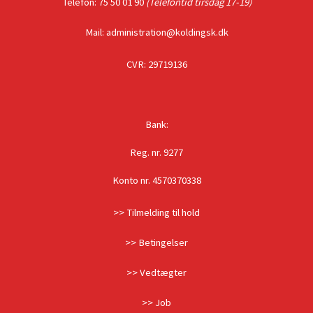
Telefon: 75 50 01 90
(Telefontid tirsdag 17-19)
Mail: administration@koldingsk.dk
CVR: 29719136
Bank:
Reg. nr. 9277
Konto nr. 4570370338
>> Tilmelding til hold
>> Betingelser
>> Vedtægter
>> Job