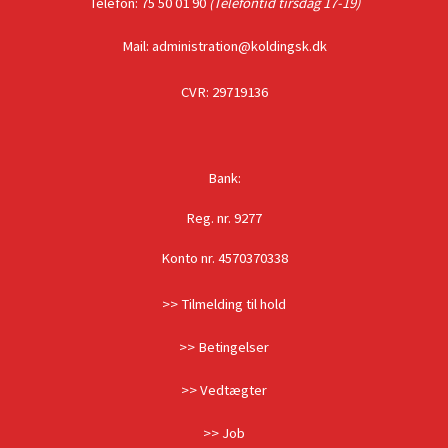
Telefon: 75 50 01 90
(Telefontid tirsdag 17-19)
Mail: administration@koldingsk.dk
CVR: 29719136
Bank:
Reg. nr. 9277
Konto nr. 4570370338
>> Tilmelding til hold
>> Betingelser
>> Vedtægter
>> Job