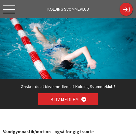
KOLDING SVØMMEKLUB
Tekstc
https://kol
Tilmelding
dingsk.dk/
sæson
ShowCont
2026/2027
entPage.a
spx?
ContentPa
geID=330
4
Ønsker du at blive medlem af Kolding Svømmeklub?
BLIV MEDLEM
Vandgymnastik/motion - også for gigtramte