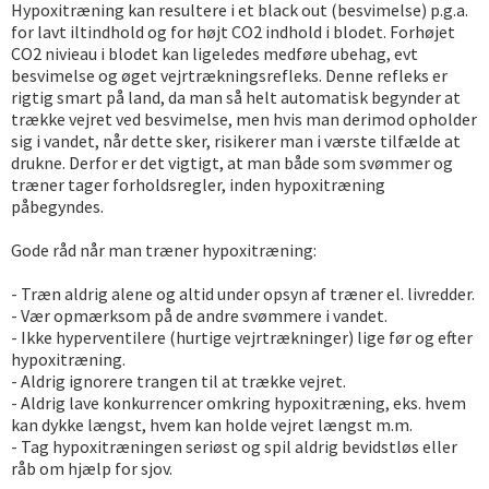
Hypoxitræning kan resultere i et black out (besvimelse) p.g.a.
for lavt iltindhold og for højt CO2 indhold i blodet. Forhøjet
CO2 nivieau i blodet kan ligeledes medføre ubehag, evt
besvimelse og øget vejrtrækningsrefleks. Denne refleks er
rigtig smart på land, da man så helt automatisk begynder at
trække vejret ved besvimelse, men hvis man derimod opholder
sig i vandet, når dette sker, risikerer man i værste tilfælde at
drukne. Derfor er det vigtigt, at man både som svømmer og
træner tager forholdsregler, inden hypoxitræning
påbegyndes.
Gode råd når man træner hypoxitræning:
- Træn aldrig alene og altid under opsyn af træner el. livredder.
- Vær opmærksom på de andre svømmere i vandet.
- Ikke hyperventilere (hurtige vejrtrækninger) lige før og efter
hypoxitræning.
- Aldrig ignorere trangen til at trække vejret.
- Aldrig lave konkurrencer omkring hypoxitræning, eks. hvem
kan dykke længst, hvem kan holde vejret længst m.m.
- Tag hypoxitræningen seriøst og spil aldrig bevidstløs eller
råb om hjælp for sjov.