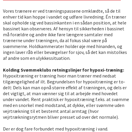
Vores trænere er ved træningspassene omklædte, så de til
enhver tid kan hoppe i vandet og udføre livredning. Én træner
skal opholde sig ved bassinkanten i en sådan position, at hele
bassinet kan observeres. Af hensyn til sikkerheden i bassinet
må forældre og andre ikke føre længere samtaler med
trænerne under træningen, da al fokus skal være på
svømmerne. Holdkammerater holder øje med hinanden, og
ingen laver råb eller bevægelser for sjov, så det kan mistolkes
af andre som en ulykkessituation.
Kolding Svømmeklubs retningslinjer for hypoxi-træning:
Hypoxitræning er træning hvor man træner med nedsat
tilgængelighed af ilt. Begrundelsen for hypoxitræning er to-
delt: Dels kan man opnå større effekt af træningen, og dels er
det vigtigt, at man vænner sig til at arbejde med hovedet
under vandet. Rent praktisk er hypoxitræning f.eks. at svømme
med en snorkel med modstand, at dykke, eller svømme uden
vejrtrækning til et bestemt antal armtag (hvor
vejrtrækningsrytmen bliver presset ud over det normale).
Der er dog fare forbundet med hypoxitræning i vand.