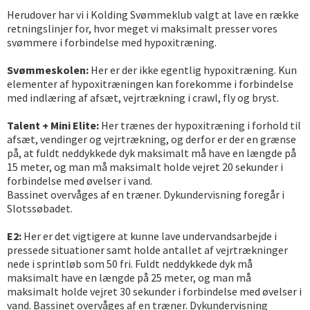
Herudover har vi i Kolding Svømmeklub valgt at lave en række
retningslinjer for, hvor meget vi maksimalt presser vores
svømmere i forbindelse med hypoxitræning.
Svømmeskolen:
Her er der ikke egentlig hypoxitræning. Kun
elementer af hypoxitræningen kan forekomme i forbindelse
med indlæring af afsæt, vejrtrækning i crawl, fly og bryst.
Talent + Mini Elite:
Her trænes der hypoxitræning i forhold til
afsæt, vendinger og vejrtrækning, og derfor er der en grænse
på, at fuldt neddykkede dyk maksimalt må have en længde på
15 meter, og man må maksimalt holde vejret 20 sekunder i
forbindelse med øvelser i vand.
Bassinet overvåges af en træner. Dykundervisning foregår i
Slotssøbadet.
E2:
Her er det vigtigere at kunne lave undervandsarbejde i
pressede situationer samt holde antallet af vejrtrækninger
nede i sprintløb som 50 fri. Fuldt neddykkede dyk må
maksimalt have en længde på 25 meter, og man må
maksimalt holde vejret 30 sekunder i forbindelse med øvelser i
vand. Bassinet overvåges af en træner. Dykundervisning