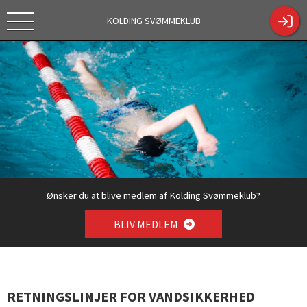
KOLDING SVØMMEKLUB
Tekstc
https://kol
Tilmelding
dingsk.dk/
sæson
ShowCont
2026/2027
entPage.a
spx?
ContentPa
geID=330
4
Ønsker du at blive medlem af Kolding Svømmeklub?
BLIV MEDLEM
RETNINGSLINJER FOR VANDSIKKERHED