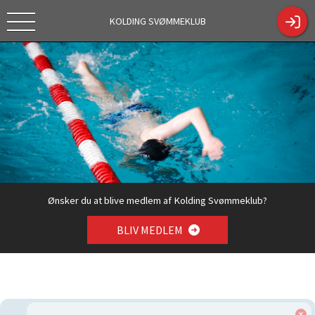
KOLDING SVØMMEKLUB
Tekstc
https://kol
Tilmelding
dingsk.dk/
sæson
ShowCont
2026/2027
entPage.a
spx?
ContentPa
geID=330
4
Ønsker du at blive medlem af Kolding Svømmeklub?
BLIV MEDLEM