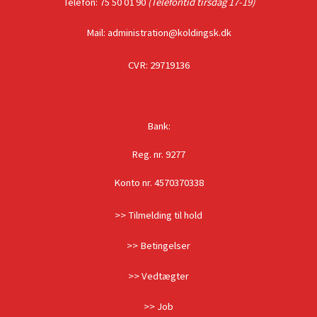
Telefon: 75 50 01 90
(Telefontid tirsdag 17-19)
Mail: administration@koldingsk.dk
CVR: 29719136
Bank:
Reg. nr. 9277
Konto nr. 4570370338
>> Tilmelding til hold
>> Betingelser
>> Vedtægter
>> Job