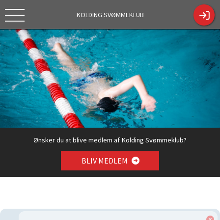
KOLDING SVØMMEKLUB
Tekstc
https://kol
Tilmelding
dingsk.dk/
sæson
ShowCont
2026/2027
entPage.a
spx?
ContentPa
geID=330
4
Ønsker du at blive medlem af Kolding Svømmeklub?
BLIV MEDLEM