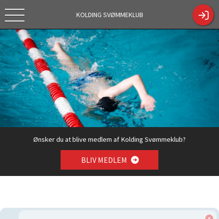
KOLDING SVØMMEKLUB
Tekstc
https://kol
Tilmelding
dingsk.dk/
sæson
ShowCont
2026/2027
entPage.a
spx?
ContentPa
geID=330
4
Ønsker du at blive medlem af Kolding Svømmeklub?
BLIV MEDLEM