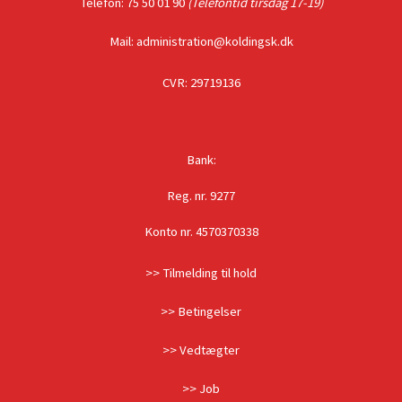
Telefon: 75 50 01 90
(Telefontid tirsdag 17-19)
Mail: administration@koldingsk.dk
CVR: 29719136
Bank:
Reg. nr. 9277
Konto nr. 4570370338
>> Tilmelding til hold
>> Betingelser
>> Vedtægter
>> Job