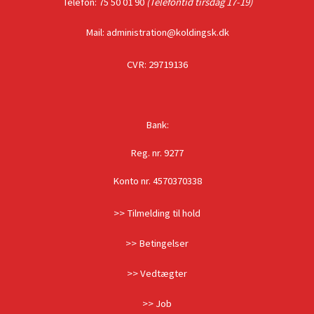
Telefon: 75 50 01 90
(Telefontid tirsdag 17-19)
Mail: administration@koldingsk.dk
CVR: 29719136
Bank:
Reg. nr. 9277
Konto nr. 4570370338
>> Tilmelding til hold
>> Betingelser
>> Vedtægter
>> Job