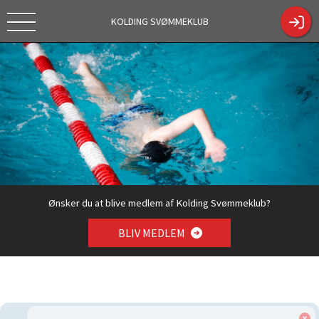
KOLDING SVØMMEKLUB
Tekstc
https://kol
Tilmelding
dingsk.dk/
sæson
ShowCont
2026/2027
entPage.a
spx?
ContentPa
geID=330
4
Ønsker du at blive medlem af Kolding Svømmeklub?
BLIV MEDLEM