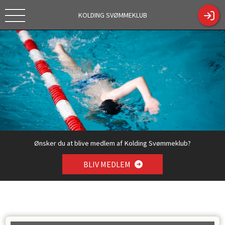
KOLDING SVØMMEKLUB
Tekstc
https://kol
Tilmelding
dingsk.dk/
sæson
ShowCont
2026/2027
entPage.a
spx?
ContentPa
geID=330
4
Ønsker du at blive medlem af Kolding Svømmeklub?
BLIV MEDLEM