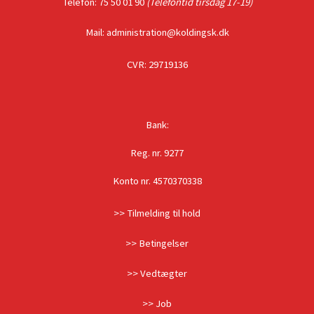
Telefon: 75 50 01 90
(Telefontid tirsdag 17-19)
Mail: administration@koldingsk.dk
CVR: 29719136
Bank:
Reg. nr. 9277
Konto nr. 4570370338
>> Tilmelding til hold
>> Betingelser
>> Vedtægter
>> Job