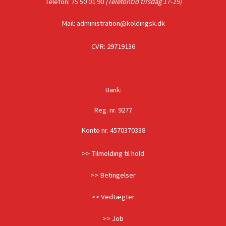
Telefon: 75 50 01 90
(Telefontid tirsdag 17-19)
Mail: administration@koldingsk.dk
CVR: 29719136
Bank:
Reg. nr. 9277
Konto nr. 4570370338
>> Tilmelding til hold
>> Betingelser
>> Vedtægter
>> Job