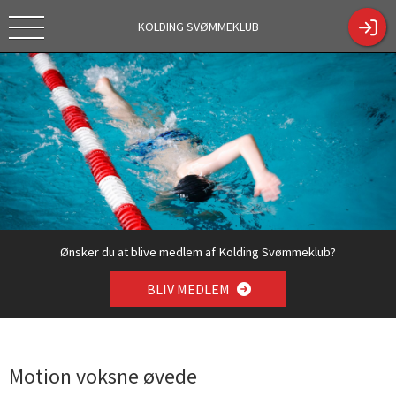
KOLDING SVØMMEKLUB
Tekstc
https://kol
Tilmelding
dingsk.dk/
sæson
ShowCont
2026/2027
entPage.a
spx?
ContentPa
geID=330
4
Ønsker du at blive medlem af Kolding Svømmeklub?
BLIV MEDLEM
Motion voksne øvede