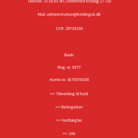
Telefon: 75 50 01 90
(Telefontid tirsdag 17-19)
Mail: administration@koldingsk.dk
CVR: 29719136
Bank:
Reg. nr. 9277
Konto nr. 4570370338
>> Tilmelding til hold
>> Betingelser
>> Vedtægter
>> Job