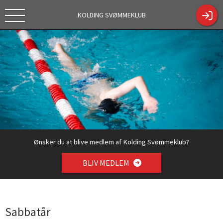
KOLDING SVØMMEKLUB
Tekstc
https://kol
Tilmelding
dingsk.dk/
sæson
ShowCont
2026/2027
entPage.a
spx?
ContentPa
geID=330
4
Ønsker du at blive medlem af Kolding Svømmeklub?
BLIV MEDLEM
Sabbatår