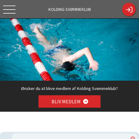
KOLDING SVØMMEKLUB
Tekstc
https://kol
Tilmelding
dingsk.dk/
sæson
ShowCont
2026/2027
entPage.a
spx?
ContentPa
geID=330
4
Ønsker du at blive medlem af Kolding Svømmeklub?
BLIV MEDLEM