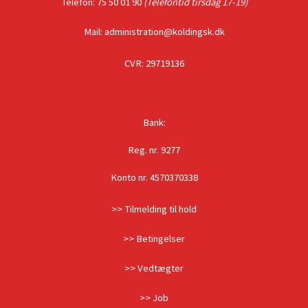
Telefon: 75 50 01 90
(Telefontid tirsdag 17-19)
Mail: administration@koldingsk.dk
CVR: 29719136
Bank:
Reg. nr. 9277
Konto nr. 4570370338
>> Tilmelding til hold
>> Betingelser
>> Vedtægter
>> Job