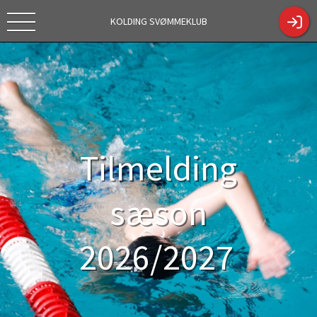
KOLDING SVØMMEKLUB
Tekstc
https://kol
Tilmelding
dingsk.dk/
sæson
ShowCont
2026/2027
entPage.a
spx?
Tilmelding
ContentPa
geID=330
4
sæson
2026/2027